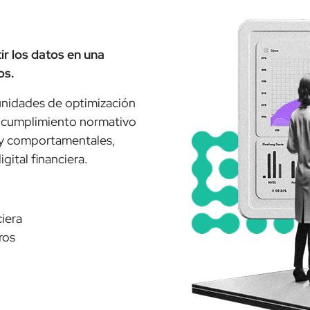
ir los datos en una
os.
tunidades de optimización
 y cumplimiento normativo
s y comportamentales,
ital financiera.
iera
ros