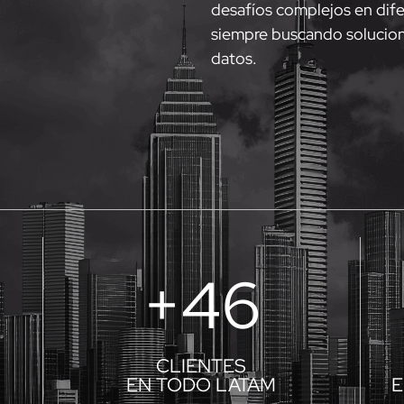
desafíos complejos en dife
siempre buscando solucion
datos.
+
50
CLIENTES
EN TODO LATAM
E