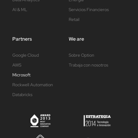
AI & ML
Servicios Financieros
Retail
Partners
We are
Google Cloud
Sobre Option
AWS
Trabaja con nosotros
Microsoft
Rockwell Automation
Databricks