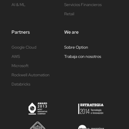
AI & ML
Servicios Financieros
Retail
Partners
We are
Google Cloud
Sobre Option
AWS
Trabaja con nosotros
Microsoft
Rockwell Automation
Databricks