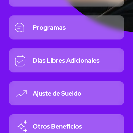
Programas
Días Libres Adicionales
Ajuste de Sueldo
Otros Beneficios