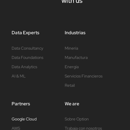
Data Experts
Industrias
Data Consultancy
Minería
Data Foundations
Manufactura
Data Analytics
Energía
AI & ML
Servicios Financieros
Retail
Partners
We are
Google Cloud
Sobre Option
AWS
Trabaja con nosotros