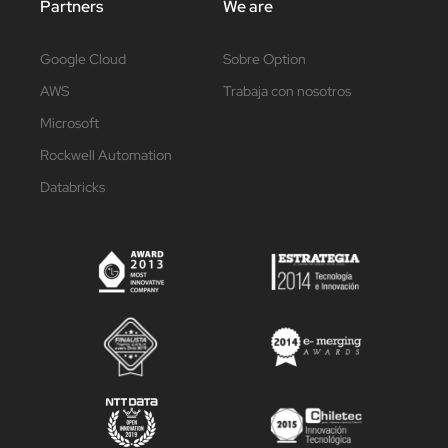
Partners
We are
Google Cloud
Sobre Option
AWS
Trabaja con nosotros
Microsoft
Rockwell Automation
Databricks